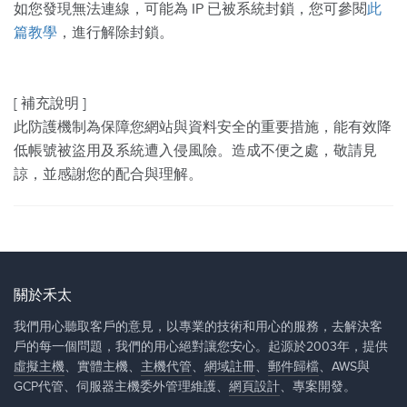
如您發現無法連線，可能為 IP 已被系統封鎖，您可參閱
此
篇教學
，進行解除封鎖。
[ 補充說明 ]
此防護機制為保障您網站與資料安全的重要措施，能有效降
低帳號被盜用及系統遭入侵風險。造成不便之處，敬請見
諒，並感謝您的配合與理解。
關於禾太
我們用心聽取客戶的意見，以專業的技術和用心的服務，去解決客
戶的每一個問題，我們的用心絕對讓您安心。起源於2003年，提供
虛擬主機
、實體主機、
主機代管
、
網域註冊
、
郵件歸檔
、AWS與
GCP代管、伺服器主機委外管理維護、
網頁設計
、專案開發。