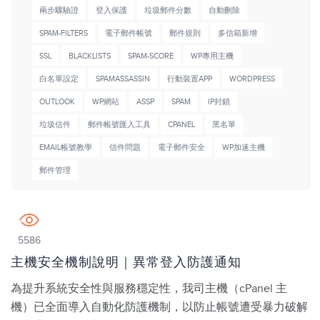
兩步驟驗證
登入保護
垃圾郵件分數
自動刪除
SPAM-FILTERS
電子郵件帳號
郵件規則
多信箱新增
SSL
BLACKLISTS
SPAM-SCORE
WP專用主機
白名單設定
SPAMASSASSIN
行動裝置APP
WORDPRESS
OUTLOOK
WP網站
ASSP
SPAM
IP封鎖
垃圾信件
郵件帳號匯入工具
CPANEL
黑名單
EMAIL帳號教學
信件問題
電子郵件安全
WP加速主機
郵件管理
5586
主機安全機制說明｜異常登入防護通知
為提升系統安全性與服務穩定性，我司主機（cPanel 主
機）已全面導入自動化防護機制，以防止帳號遭受暴力破解