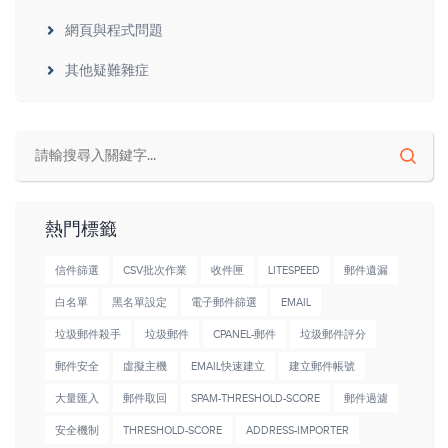
網頁與程式問題
其他疑難雜症
熱門標籤
信件篩選
CSV批次作業
收件匣
LITESPEED
郵件遺漏
白名單
黑名單設定
電子郵件篩選
EMAIL
垃圾郵件殺手
垃圾郵件
CPANEL-郵件
垃圾郵件評分
郵件安全
虛擬主機
EMAIL快速建立
建立郵件帳號
大量匯入
郵件取回
SPAM-THRESHOLD-SCORE
郵件過濾
安全機制
THRESHOLD-SCORE
ADDRESS-IMPORTER