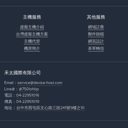
主機服務
其他服務
虛擬主機介紹
網域註冊
台灣虛擬主機方案
郵件歸檔
主機代管
網頁設計
機房簡介
表單轉信
禾太國際有限公司
Email：
service@devise-host.com
Line@：
@750lohbp
電話：
04-22951016
傳真：04-22951019
地址：
台中市西屯區文心路三段241號9樓之10