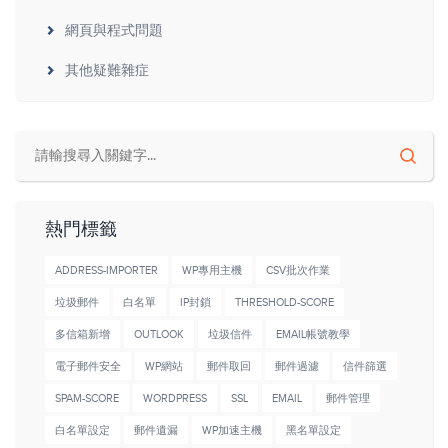
網頁與程式問題
其他疑難雜症
熱門標籤
ADDRESS-IMPORTER
WP專用主機
CSV批次作業
垃圾郵件
白名單
IP封鎖
THRESHOLD-SCORE
多信箱新增
OUTLOOK
垃圾信件
EMAIL帳號教學
電子郵件安全
WP網站
郵件取回
郵件過濾
信件篩選
SPAM-SCORE
WORDPRESS
SSL
EMAIL
郵件管理
白名單設定
郵件遺漏
WP加速主機
黑名單設定