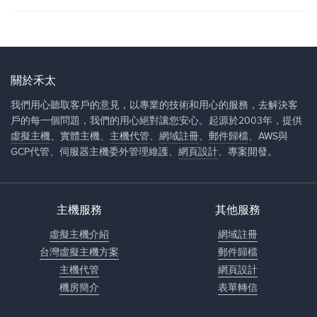
關於禾太
我們用心聽取客戶的意見，以專業的技術和用心的服務，去解決客
戶的每一個問題，我們的用心絕對讓您安心。起源於2003年，提供
虛擬主機
、實體主機、
主機代管
、
網域註冊
、
郵件歸檔
、AWS與
GCP代管、伺服器主機委外管理維護、
網頁設計
、專案開發。
主機服務
其他服務
虛擬主機介紹
網域註冊
台灣虛擬主機方案
郵件歸檔
主機代管
網頁設計
機房簡介
表單轉信