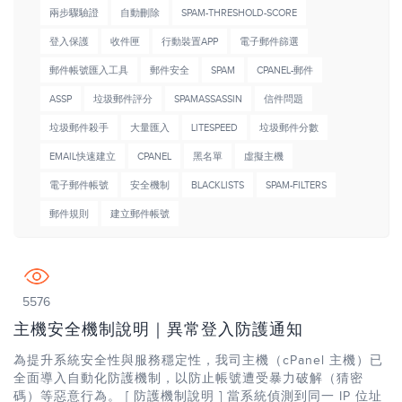
兩步驟驗證
自動刪除
SPAM-THRESHOLD-SCORE
登入保護
收件匣
行動裝置APP
電子郵件篩選
郵件帳號匯入工具
郵件安全
SPAM
CPANEL-郵件
ASSP
垃圾郵件評分
SPAMASSASSIN
信件問題
垃圾郵件殺手
大量匯入
LITESPEED
垃圾郵件分數
EMAIL快速建立
CPANEL
黑名單
虛擬主機
電子郵件帳號
安全機制
BLACKLISTS
SPAM-FILTERS
郵件規則
建立郵件帳號
5576
主機安全機制說明｜異常登入防護通知
為提升系統安全性與服務穩定性，我司主機（cPanel 主機）已
全面導入自動化防護機制，以防止帳號遭受暴力破解（猜密
碼）等惡意行為。 [ 防護機制說明 ] 當系統偵測到同一 IP 位址