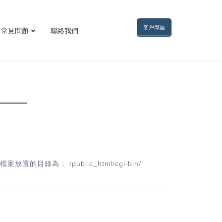
客戶專區
常見問題
聯絡我們
網域名稱問題
電子郵件問題
FTP問題
網頁空間問題
虛擬主機問題
網頁與程式問題
其他疑難雜症
放置的目錄為： /public_html/cgi-bin/