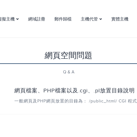
虛擬主機
網域註冊
郵件歸檔
主機代管
實體主機
虛擬主機介紹
主機代管
台灣虛擬主機方案
機房簡介
網頁空間問題
Q & A
網頁檔案、PHP檔案以及.cgi、.pl放置目錄說明
一般網頁及PHP網頁放置的目錄為： /public_html/ CGI 程式檔案