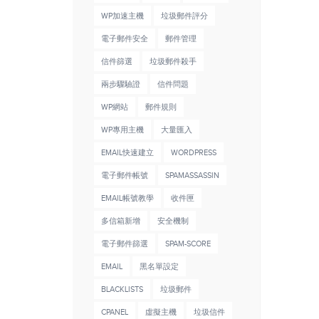
WP加速主機
垃圾郵件評分
電子郵件安全
郵件管理
信件篩選
垃圾郵件殺手
兩步驟驗證
信件問題
WP網站
郵件規則
WP專用主機
大量匯入
EMAIL快速建立
WORDPRESS
電子郵件帳號
SPAMASSASSIN
EMAIL帳號教學
收件匣
多信箱新增
安全機制
電子郵件篩選
SPAM-SCORE
EMAIL
黑名單設定
BLACKLISTS
垃圾郵件
CPANEL
虛擬主機
垃圾信件