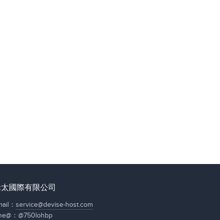
禾太國際有限公司
mail：
service@devise-host.com
ine@：
@750lohbp