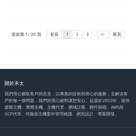
當前第 1 / 20 頁
首頁
1
2
3
...
>>
尾頁
關於禾太
我們用心聽取客戶的意見，以專業的技術和用心的服務，去解決客
戶的每一個問題，我們的用心絕對讓您安心。起源於2003年，提供
虛擬主機
、實體主機、
主機代管
、
網域註冊
、
郵件歸檔
、AWS與
GCP代管、伺服器主機委外管理維護、
網頁設計
、專案開發。