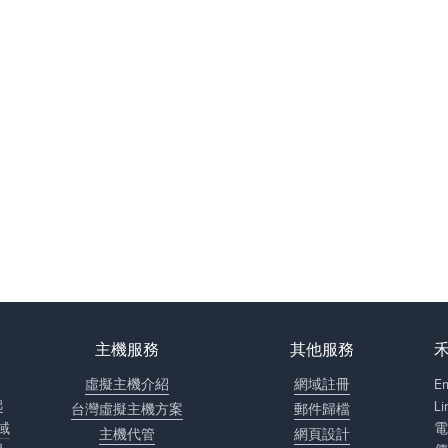
主機服務
其他服務
，
虛擬主機介紹
網域註冊
E
起
L
台灣虛擬主機方案
郵件歸檔
域
電
主機代管
網頁設計