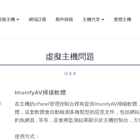
虛擬主機
網域註冊
郵件歸檔
主機代管
實體主機
虛擬主機介紹
主機代管
台灣虛擬主機方案
機房簡介
虛擬主機問題
Q & A
ImunifyAV掃描軟體
6
在主機的cPanel管理控制台裡有提供ImunifyAV掃
體，這套軟體會自動檢測多種類型的惡意文件，包括網站
釣魚網頁...等等，並會將監測結果顯示於主機控制台，方便
使用方式：