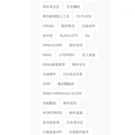
黑名單設定
安全機制
郵件帳號匯入工具
OUTLOOK
CPANEL
郵件取回
垃圾信件
收件匣
BLACKLISTS
SSL
SPAM-SCORE
郵件管理
EMAIL
LITESPEED
登入保護
EMAIL帳號教學
郵件安全
垃圾郵件
CSV批次作業
ASSP
兩步驟驗證
SPAM-THRESHOLD-SCORE
自動刪除
郵件規則
WORDPRESS
郵件遺漏
多信箱新增
白名單設定
行動裝置APP
垃圾郵件殺手