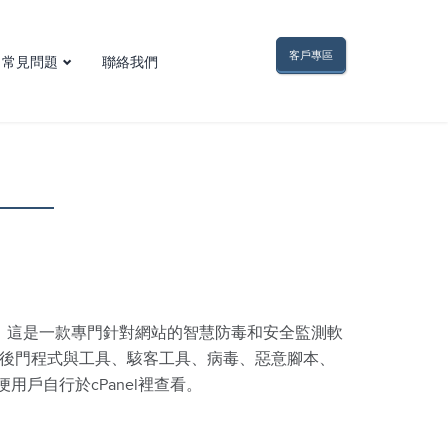
客戶專區
常見問題
聯絡我們
網域名稱問題
電子郵件問題
FTP問題
網頁空間問題
虛擬主機問題
網頁與程式問題
其他疑難雜症
瞄軟體，這是一款專門針對網站的智慧防毒和安全監測軟
後門程式與工具、駭客工具、病毒、惡意腳本、
用戶自行於cPanel裡查看。