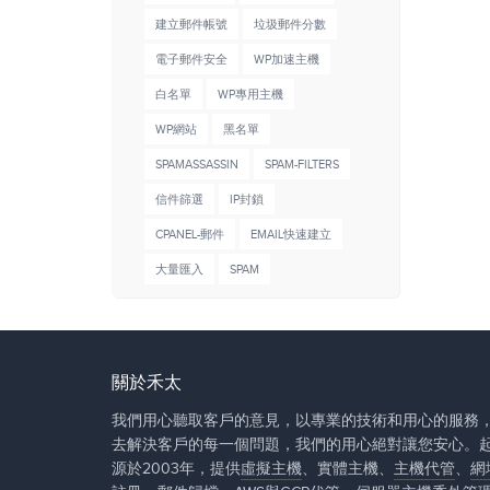
建立郵件帳號
垃圾郵件分數
電子郵件安全
WP加速主機
白名單
WP專用主機
WP網站
黑名單
SPAMASSASSIN
SPAM-FILTERS
信件篩選
IP封鎖
CPANEL-郵件
EMAIL快速建立
大量匯入
SPAM
關於禾太
我們用心聽取客戶的意見，以專業的技術和用心的服務
去解決客戶的每一個問題，我們的用心絕對讓您安心。
源於2003年，提供
虛擬主機
、實體主機、
主機代管
、
網