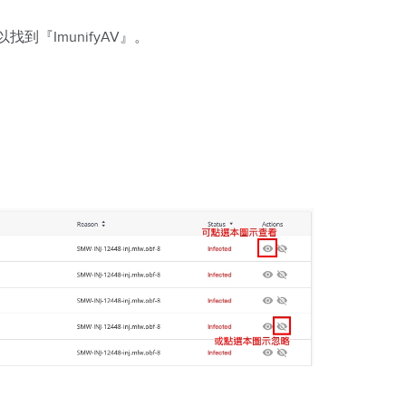
找到『ImunifyAV』。