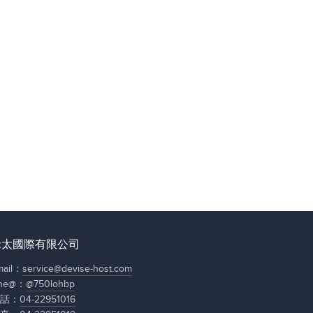
禾太國際有限公司
mail：
service@devise-host.com
ine@：
@750lohbp
話：
04-22951016