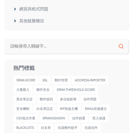
網頁與程式問題
其他疑難雜症
熱門標籤
SPAM-SCORE
SSL
郵件管理
ADDRESS-IMPORTER
大量匯入
郵件安全
SPAM-THRESHOLD-SCORE
黑名單設定
郵件規則
多信箱新增
信件問題
安全機制
白名單設定
WP加速主機
EMAIL快速建立
CSV批次作業
SPAMASSASSIN
信件篩選
登入保護
BLACKLISTS
白名單
垃圾郵件殺手
垃圾信件