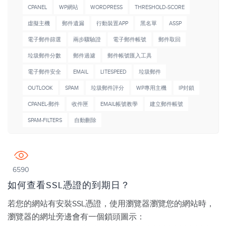
CPANEL
WP網站
WORDPRESS
THRESHOLD-SCORE
虛擬主機
郵件遺漏
行動裝置APP
黑名單
ASSP
電子郵件篩選
兩步驟驗證
電子郵件帳號
郵件取回
垃圾郵件分數
郵件過濾
郵件帳號匯入工具
電子郵件安全
EMAIL
LITESPEED
垃圾郵件
OUTLOOK
SPAM
垃圾郵件評分
WP專用主機
IP封鎖
CPANEL-郵件
收件匣
EMAIL帳號教學
建立郵件帳號
SPAM-FILTERS
自動刪除
6590
如何查看SSL憑證的到期日？
若您的網站有安裝SSL憑證，使用瀏覽器瀏覽您的網站時，
瀏覽器的網址旁邊會有一個鎖頭圖示：