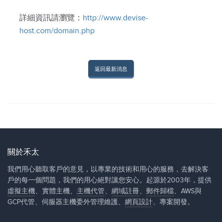
詳細資訊請瀏覽：
http://www.devise-
host.com/domain.php
返回最新消息
關於禾太
我們用心聽取客戶的意見，以專業的技術和用心的服務，去解決客
戶的每一個問題，我們的用心絕對讓您安心。起源於2003年，提供
虛擬主機
、實體主機、
主機代管
、
網域註冊
、
郵件歸檔
、AWS與
GCP代管、伺服器主機委外管理維護、
網頁設計
、專案開發。