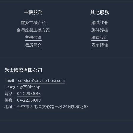
主機服務
其他服務
虛擬主機介紹
網域註冊
台灣虛擬主機方案
郵件歸檔
主機代管
網頁設計
機房簡介
表單轉信
禾太國際有限公司
Email：
service@devise-host.com
Line@：
@750lohbp
電話：
04-22951016
傳真：04-22951019
地址：
台中市西屯區文心路三段241號9樓之10