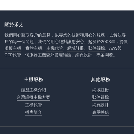
關於禾太
我們用心聽取客戶的意見，以專業的技術和用心的服務，去解決客
戶的每一個問題，我們的用心絕對讓您安心。起源於2003年，提供
虛擬主機
、實體主機、
主機代管
、
網域註冊
、
郵件歸檔
、AWS與
GCP代管、伺服器主機委外管理維護、
網頁設計
、專案開發。
主機服務
其他服務
虛擬主機介紹
網域註冊
台灣虛擬主機方案
郵件歸檔
主機代管
網頁設計
機房簡介
表單轉信