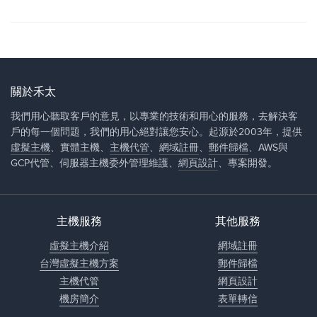
關於禾太
我們用心聽取客戶的意見，以專業的技術和用心的服務，去解決客
戶的每一個問題，我們的用心絕對讓您安心。起源於2003年，提供
虛擬主機
、實體主機、
主機代管
、
網域註冊
、
郵件歸檔
、AWS與
GCP代管、伺服器主機委外管理維護、
網頁設計
、專案開發。
主機服務
其他服務
虛擬主機介紹
網域註冊
台灣虛擬主機方案
郵件歸檔
主機代管
網頁設計
機房簡介
表單轉信