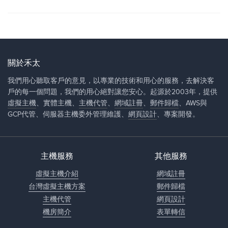
關於禾太
我們用心聽取客戶的意見，以專業的技術和用心的服務，去解決客
戶的每一個問題，我們的用心絕對讓您安心。起源於2003年，提供
虛擬主機
、實體主機、
主機代管
、
網域註冊
、
郵件歸檔
、AWS與
GCP代管、伺服器主機委外管理維護、
網頁設計
、專案開發。
主機服務
其他服務
虛擬主機介紹
網域註冊
台灣虛擬主機方案
郵件歸檔
主機代管
網頁設計
機房簡介
表單轉信