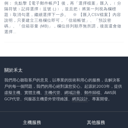
例： 先點擊【電子郵件帳戶】後，再「選擇檔案」匯入，﹝分
隔符號﹞記得選擇﹝逗號 (,)﹞，並且把﹝將第一列視為欄標
題﹞取消勾選，繼續選擇下一步。 ※ 【匯入CSV檔案】內容
說明，只要建立三格欄位即可，「信箱帳號」、「預設密
碼」、「信箱容量 (MB)」，欄位排列順序無所謂，後面還會做
選擇...
關於禾太
我們用心聽取客戶的意見，以專業的技術和用心的服務，去解決客
戶的每一個問題，我們的用心絕對讓您安心。起源於2003年，提供
虛擬主機
、實體主機、
主機代管
、
網域註冊
、
郵件歸檔
、AWS與
GCP代管、伺服器主機委外管理維護、
網頁設計
、專案開發。
主機服務
其他服務