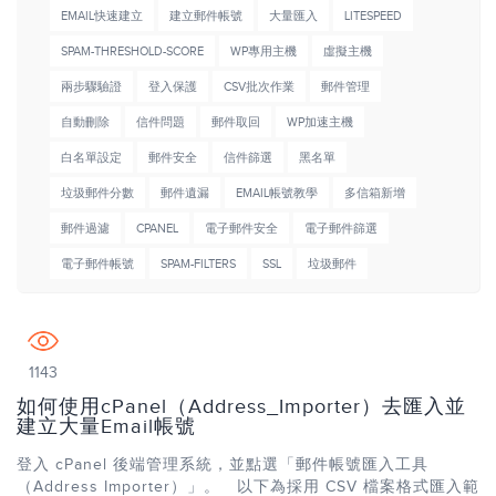
EMAIL快速建立
建立郵件帳號
大量匯入
LITESPEED
SPAM-THRESHOLD-SCORE
WP專用主機
虛擬主機
兩步驟驗證
登入保護
CSV批次作業
郵件管理
自動刪除
信件問題
郵件取回
WP加速主機
白名單設定
郵件安全
信件篩選
黑名單
垃圾郵件分數
郵件遺漏
EMAIL帳號教學
多信箱新增
郵件過濾
CPANEL
電子郵件安全
電子郵件篩選
電子郵件帳號
SPAM-FILTERS
SSL
垃圾郵件
1143
如何使用cPanel（Address_Importer）去匯入並
建立大量Email帳號
登入 cPanel 後端管理系統，並點選「郵件帳號匯入工具
（Address Importer）」。 以下為採用 CSV 檔案格式匯入範