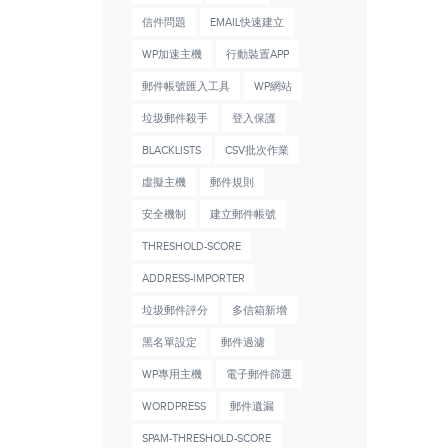
信件問題
EMAIL快速建立
WP加速主機
行動裝置APP
郵件帳號匯入工具
WP網站
垃圾郵件殺手
登入保護
BLACKLISTS
CSV批次作業
虛擬主機
郵件規則
安全機制
建立郵件帳號
THRESHOLD-SCORE
ADDRESS-IMPORTER
垃圾郵件評分
多信箱新增
黑名單設定
郵件過濾
WP專用主機
電子郵件篩選
WORDPRESS
郵件遺漏
SPAM-THRESHOLD-SCORE