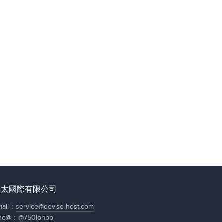
禾太國際有限公司
mail：
service@devise-host.com
ine@：
@750lohbp