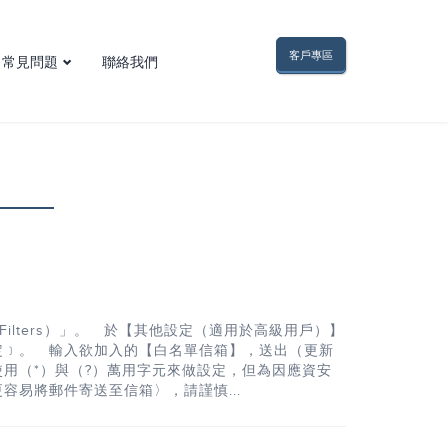
客戶專區
常見問題
聯絡我們
網域名稱問題
電子郵件問題
FTP問題
網頁空間問題
虛擬主機問題
網頁與程式問題
其他疑難雜症
 Filters）」。 於【其他設定（適用於高級用戶）】
定﹞。 輸入欲加入的【白名單信箱】，送出（更新
用（*）與（?）萬用字元來做設定，但為因應資安
易將郵件寄送至信箱〉，請謹慎...