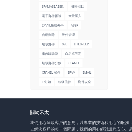
SPAMASSASSIN
郵件取回
電子郵件帳號
大量匯入
EMAIL帳號教學
ASSP
自動刪除
郵件管理
垃圾郵件
SSL
LITESPEED
兩步驟驗證
白名單設定
垃圾郵件分數
CPANEL
CPANEL-郵件
SPAM
EMAIL
IP封鎖
垃圾信件
郵件安全
關於禾太
我們用心聽取客戶的意見，以專業的技術和用心的服務
去解決客戶的每一個問題，我們的用心絕對讓您安心。