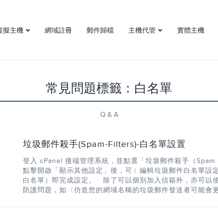
虛擬主機
網域註冊
郵件歸檔
主機代管
實體主機
虛擬主機介紹
主機代管
台灣虛擬主機方案
機房簡介
常見問題標籤：白名單
Q & A
垃圾郵件殺手(Spam-Filters)-白名單設置
登入 cPanel 後端管理系統，並點選「垃圾郵件殺手（Spam
點擊開啟「顯示其他設定」後，可﹝編輯垃圾郵件白名單設
白名單）即完成設定。 除了可以個別加入信箱外，亦可以使
防護問題，如〈仿造您的網域名稱的垃圾郵件發送者可能會更容