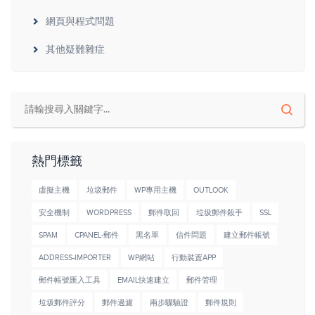
網頁與程式問題
其他疑難雜症
熱門標籤
虛擬主機
垃圾郵件
WP專用主機
OUTLOOK
安全機制
WORDPRESS
郵件取回
垃圾郵件殺手
SSL
SPAM
CPANEL-郵件
黑名單
信件問題
建立郵件帳號
ADDRESS-IMPORTER
WP網站
行動裝置APP
郵件帳號匯入工具
EMAIL快速建立
郵件管理
垃圾郵件評分
郵件過濾
兩步驟驗證
郵件規則