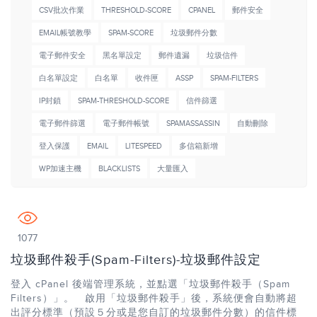
CSV批次作業
THRESHOLD-SCORE
CPANEL
郵件安全
EMAIL帳號教學
SPAM-SCORE
垃圾郵件分數
電子郵件安全
黑名單設定
郵件遺漏
垃圾信件
白名單設定
白名單
收件匣
ASSP
SPAM-FILTERS
IP封鎖
SPAM-THRESHOLD-SCORE
信件篩選
電子郵件篩選
電子郵件帳號
SPAMASSASSIN
自動刪除
登入保護
EMAIL
LITESPEED
多信箱新增
WP加速主機
BLACKLISTS
大量匯入
1077
垃圾郵件殺手(Spam-Filters)-垃圾郵件設定
登入 cPanel 後端管理系統，並點選「垃圾郵件殺手（Spam
Filters）」。 啟用「垃圾郵件殺手」後，系統便會自動將超
出評分標準（預設５分或是您自訂的垃圾郵件分數）的信件標