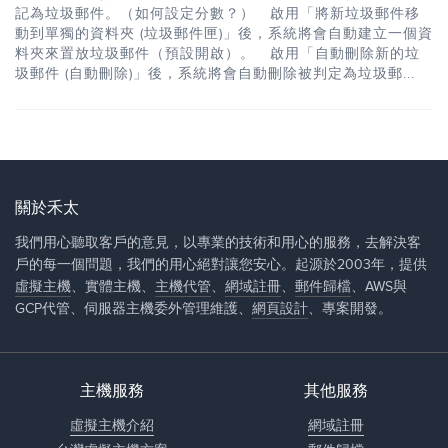
記為垃圾郵件。（如何設定分數？） 啟用「將新垃圾郵件移
動到單獨的資料夾 (垃圾郵件匣)」後，系統將會自動建立一個資
料夾來置放垃圾郵件（預設開啟）。 啟用「自動刪除新的垃
圾郵件 (自動刪除)」後，系統將會自動刪除被判定為垃圾郵...
關於禾太
我們用心聽取客戶的意見，以專業的技術和用心的服務，去解決客
戶的每一個問題，我們的用心絕對讓您安心。起源於2003年，提供
虛擬主機
、實體主機、
主機代管
、
網域註冊
、
郵件歸檔
、AWS與
GCP代管、伺服器主機委外管理維護、
網頁設計
、專案開發。
主機服務
其他服務
虛擬主機介紹
網域註冊