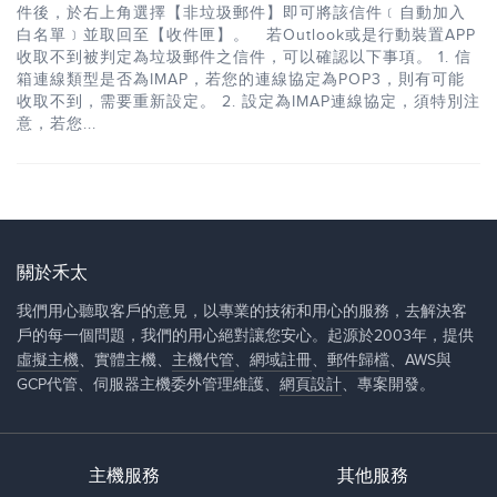
件後，於右上角選擇【非垃圾郵件】即可將該信件﹝自動加入
白名單﹞並取回至【收件匣】。 若Outlook或是行動裝置APP
收取不到被判定為垃圾郵件之信件，可以確認以下事項。 1. 信
箱連線類型是否為IMAP，若您的連線協定為POP3，則有可能
收取不到，需要重新設定。 2. 設定為IMAP連線協定，須特別注
意，若您...
關於禾太
我們用心聽取客戶的意見，以專業的技術和用心的服務，去解決客
戶的每一個問題，我們的用心絕對讓您安心。起源於2003年，提供
虛擬主機
、實體主機、
主機代管
、
網域註冊
、
郵件歸檔
、AWS與
GCP代管、伺服器主機委外管理維護、
網頁設計
、專案開發。
主機服務
其他服務