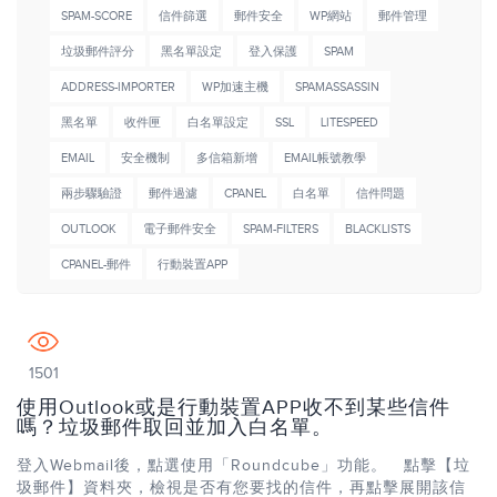
SPAM-SCORE
信件篩選
郵件安全
WP網站
郵件管理
垃圾郵件評分
黑名單設定
登入保護
SPAM
ADDRESS-IMPORTER
WP加速主機
SPAMASSASSIN
黑名單
收件匣
白名單設定
SSL
LITESPEED
EMAIL
安全機制
多信箱新增
EMAIL帳號教學
兩步驟驗證
郵件過濾
CPANEL
白名單
信件問題
OUTLOOK
電子郵件安全
SPAM-FILTERS
BLACKLISTS
CPANEL-郵件
行動裝置APP
1501
使用Outlook或是行動裝置APP收不到某些信件
嗎？垃圾郵件取回並加入白名單。
登入Webmail後，點選使用「Roundcube」功能。 點擊【垃
圾郵件】資料夾，檢視是否有您要找的信件，再點擊展開該信