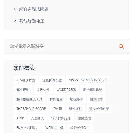
網頁與程式問題
其他疑難雜症
熱門標籤
CSV批次作業
垃圾郵件分數
SPAM-THRESHOLD-SCORE
郵件規則
垃圾信件
WORDPRESS
電子郵件帳號
郵件帳號匯入工具
郵件遺漏
垃圾郵件
自動刪除
THRESHOLD-SCORE
IP封鎖
郵件取回
建立郵件帳號
ASSP
大量匯入
電子郵件篩選
虛擬主機
EMAIL快速建立
WP專用主機
垃圾郵件殺手