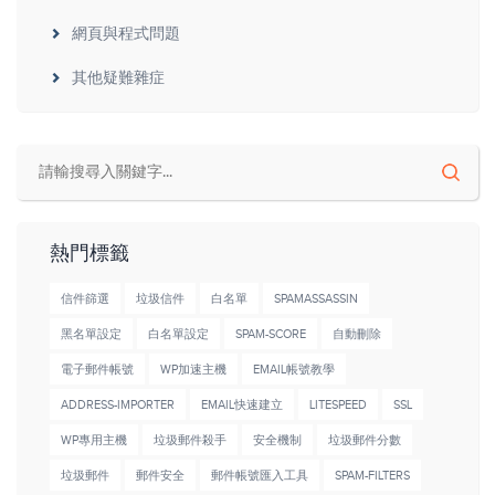
網頁與程式問題
其他疑難雜症
熱門標籤
信件篩選
垃圾信件
白名單
SPAMASSASSIN
黑名單設定
白名單設定
SPAM-SCORE
自動刪除
電子郵件帳號
WP加速主機
EMAIL帳號教學
ADDRESS-IMPORTER
EMAIL快速建立
LITESPEED
SSL
WP專用主機
垃圾郵件殺手
安全機制
垃圾郵件分數
垃圾郵件
郵件安全
郵件帳號匯入工具
SPAM-FILTERS