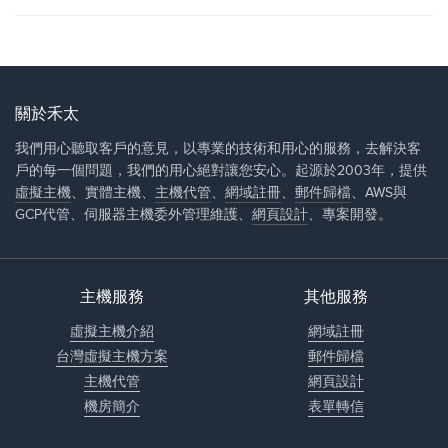
關於禾太
我們用心聽取客戶的意見，以專業的技術和用心的服務，去解決客
戶的每一個問題，我們的用心絕對讓您安心。起源於2003年，提供
虛擬主機
、實體主機、
主機代管
、
網域註冊
、
郵件歸檔
、AWS與
GCP代管、伺服器主機委外管理維護、
網頁設計
、專案開發。
主機服務
其他服務
虛擬主機介紹
網域註冊
台灣虛擬主機方案
郵件歸檔
主機代管
網頁設計
機房簡介
表單轉信