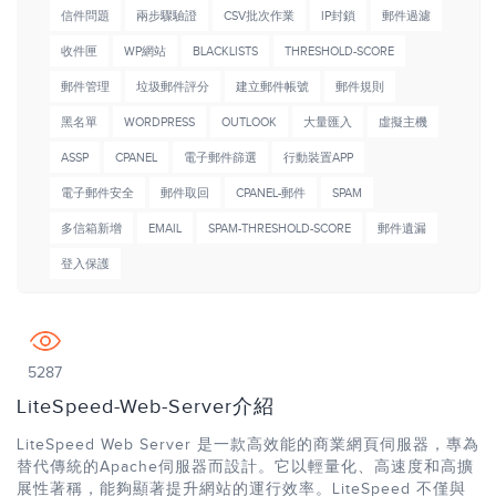
信件問題
兩步驟驗證
CSV批次作業
IP封鎖
郵件過濾
收件匣
WP網站
BLACKLISTS
THRESHOLD-SCORE
郵件管理
垃圾郵件評分
建立郵件帳號
郵件規則
黑名單
WORDPRESS
OUTLOOK
大量匯入
虛擬主機
ASSP
CPANEL
電子郵件篩選
行動裝置APP
電子郵件安全
郵件取回
CPANEL-郵件
SPAM
多信箱新增
EMAIL
SPAM-THRESHOLD-SCORE
郵件遺漏
登入保護
5287
LiteSpeed-Web-Server介紹
LiteSpeed Web Server 是一款高效能的商業網頁伺服器，專為
替代傳統的Apache伺服器而設計。它以輕量化、高速度和高擴
展性著稱，能夠顯著提升網站的運行效率。LiteSpeed 不僅與