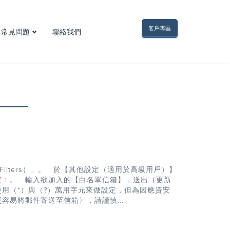
客戶專區
常見問題
聯絡我們
網域名稱問題
電子郵件問題
FTP問題
網頁空間問題
虛擬主機問題
網頁與程式問題
其他疑難雜症
 Filters）」。 於【其他設定（適用於高級用戶）】
定﹞。 輸入欲加入的【白名單信箱】，送出（更新
用（*）與（?）萬用字元來做設定，但為因應資安
易將郵件寄送至信箱〉，請謹慎...