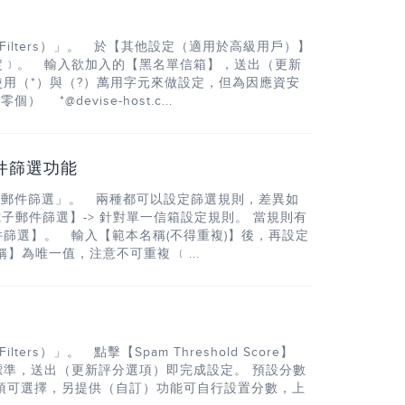
 Filters）」。 於【其他設定（適用於高級用戶）】
定﹞。 輸入欲加入的【黑名單信箱】，送出（更新
用（*）與（?）萬用字元來做設定，但為因應資安
*@devise-host.c...
郵件篩選功能
電子郵件篩選」。 兩種都可以設定篩選規則，差異如
電子郵件篩選】-> 針對單一信箱設定規則。 當規則有
篩選】。 輸入【範本名稱(不得重複)】後，再設定
為唯一值，注意不可重複 ﹝...
ers）」。 點擊【Spam Threshold Score】
準，送出（更新評分選項）即完成設定。 預設分數
選項可選擇，另提供（自訂）功能可自行設置分數，上