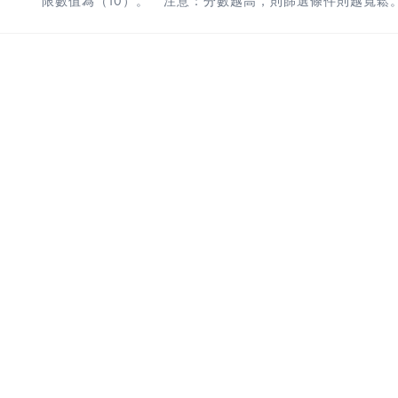
限數值為（10）。 * 注意：分數越高，則篩選條件則越寬鬆