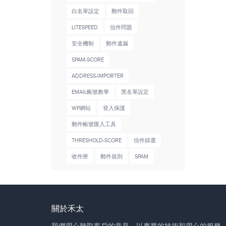
白名單設定
郵件取回
LITESPEED
信件問題
安全機制
郵件遺漏
SPAM-SCORE
ADDRESS-IMPORTER
EMAIL帳號教學
黑名單設定
WP網站
登入保護
郵件帳號匯入工具
THRESHOLD-SCORE
信件篩選
收件匣
郵件規則
SPAM
關於禾太