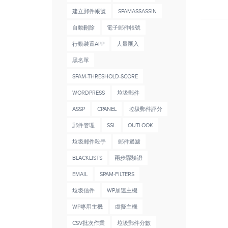
建立郵件帳號
SPAMASSASSIN
自動刪除
電子郵件帳號
行動裝置APP
大量匯入
黑名單
SPAM-THRESHOLD-SCORE
WORDPRESS
垃圾郵件
ASSP
CPANEL
垃圾郵件評分
郵件管理
SSL
OUTLOOK
垃圾郵件殺手
郵件過濾
BLACKLISTS
兩步驟驗證
EMAIL
SPAM-FILTERS
垃圾信件
WP加速主機
WP專用主機
虛擬主機
CSV批次作業
垃圾郵件分數